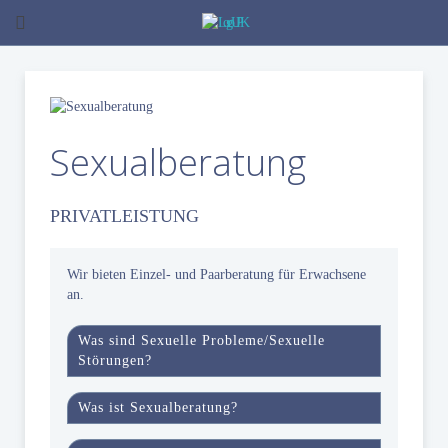
Sexualberatung
PRIVATLEISTUNG
Wir bieten Einzel- und Paarberatung für Erwachsene
an.
Was sind Sexuelle Probleme/Sexuelle
Störungen?
Das Ausleben von sexuellen Bedürfnissen ist ein
Was ist Sexualberatung?
elementarer Baustein der eigenen Persönlichkeit.
Sexuelle Zufriedenheit wird von den meisten